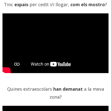
Tinc
espais
per cedit i/i llogar,
com els mostro
?
Quines extraescolars
han demanat
a la meva
zona?