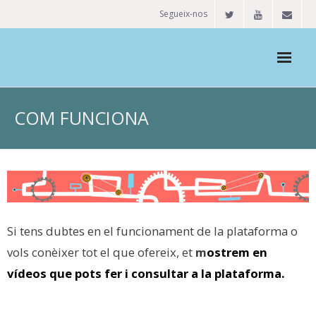
Segueix-nos
Mapa extraescolar
COM FUNCIONA
Veure mapa
Com funciona
Més detalls
Demandes
Si tens dubtes en el funcionament de la plataforma o
vols conèixer tot el que ofereix, et
Espais
m
ostrem en
vídeos que pots fer i consultar a la plataforma.
Usuaris
Blog