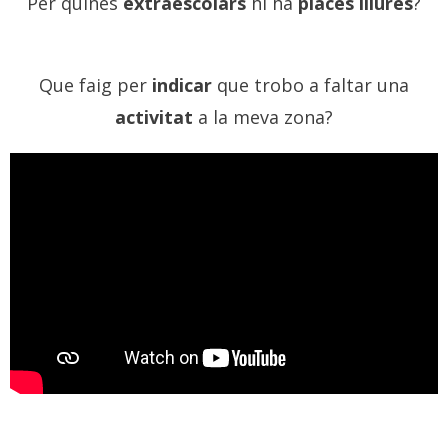
Per quines
extraescolars
hi ha
places lliures
?
Que faig per
indicar
que trobo a faltar una
activitat
a la meva zona?