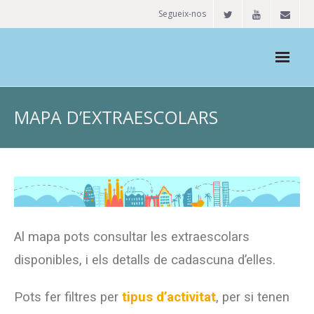
Segueix-nos
Mapa extraescolar
MAPA D’EXTRAESCOLARS
Veure mapa
Com funciona
Més detalls
Demandes
Al mapa pots consultar les extraescolars
Espais
disponibles, i els detalls de cadascuna d’elles.
Usuaris
Pots fer filtres per
tipus d’activitat
, per si tenen
Blog